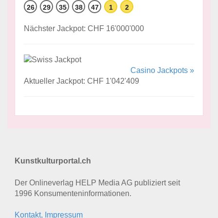
26
29
35
38
47
1
2
Nächster Jackpot: CHF 16'000'000
Casino Jackpots »
Aktueller Jackpot: CHF 1'042'409
Kunstkulturportal.ch
Der Onlineverlag HELP Media AG publiziert seit
1996 Konsumenten­informationen.
Kontakt, Impressum