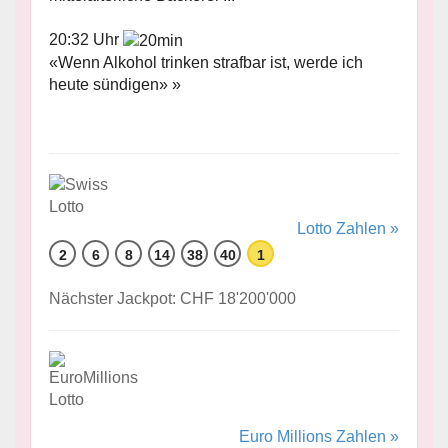
20:32 Uhr
«Wenn Alkohol trinken strafbar ist, werde ich
heute sündigen» »
Lotto Zahlen »
2
6
8
14
38
40
1
Nächster Jackpot: CHF 18'200'000
Euro Millions Zahlen »