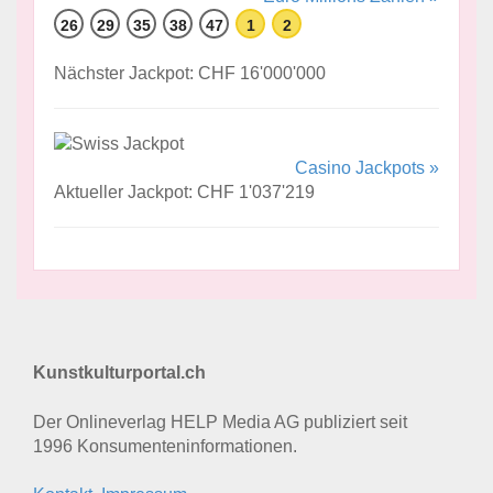
26
29
35
38
47
1
2
Nächster Jackpot: CHF 16'000'000
Casino Jackpots »
Aktueller Jackpot: CHF 1'037'219
Kunstkulturportal.ch
Der Onlineverlag HELP Media AG publiziert seit
1996 Konsumenten­informationen.