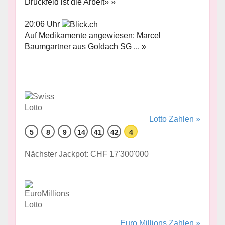
Druckfeld ist die Arbeit» »
20:06 Uhr
Auf Medikamente angewiesen: Marcel
Baumgartner aus Goldach SG ... »
Lotto Zahlen »
5
8
9
14
41
42
4
Nächster Jackpot: CHF 17'300'000
Euro Millions Zahlen »