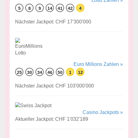
Lotto Zahlen »
5
8
9
14
41
42
4
Nächster Jackpot: CHF 17'300'000
Euro Millions Zahlen »
25
30
34
46
50
1
12
Nächster Jackpot: CHF 103'000'000
Casino Jackpots »
Aktueller Jackpot: CHF 1'032'189