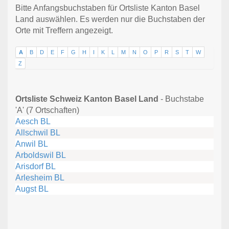
Bitte Anfangsbuchstaben für Ortsliste Kanton Basel
Land auswählen. Es werden nur die Buchstaben der
Orte mit Treffern angezeigt.
A
B
D
E
F
G
H
I
K
L
M
N
O
P
R
S
T
W
Z
Ortsliste Schweiz Kanton Basel Land
- Buchstabe
'A' (7 Ortschaften)
Aesch BL
Allschwil BL
Anwil BL
Arboldswil BL
Arisdorf BL
Arlesheim BL
Augst BL