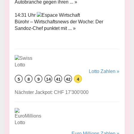
Autobranche gegen ihren ... »
14:31 Uhr
Bürohr – Wirtschaftsnews der Woche: Der
Sandoz-Chef punktet mit ... »
Lotto Zahlen »
5
8
9
14
41
42
4
Nächster Jackpot: CHF 17'300'000
Euro Millions Zahlen »