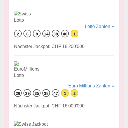
Lotto Zahlen »
2
6
8
14
38
40
1
Nächster Jackpot: CHF 18'200'000
Euro Millions Zahlen »
26
29
35
38
47
1
2
Nächster Jackpot: CHF 16'000'000