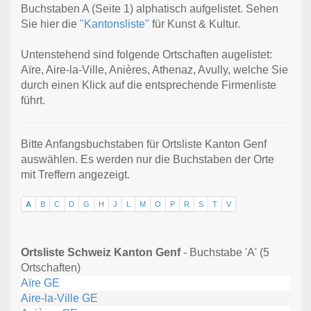
Buchstaben A (Seite 1) alphatisch aufgelistet. Sehen
Sie hier die
"Kantonsliste"
für Kunst & Kultur.
Untenstehend sind folgende Ortschaften augelistet:
Aïre, Aire-la-Ville, Anières, Athenaz, Avully, welche Sie
durch einen Klick auf die entsprechende Firmenliste
führt.
Bitte Anfangsbuchstaben für Ortsliste Kanton Genf
auswählen. Es werden nur die Buchstaben der Orte
mit Treffern angezeigt.
A
B
C
D
G
H
J
L
M
O
P
R
S
T
V
Ortsliste Schweiz Kanton Genf
- Buchstabe 'A' (5
Ortschaften)
Aïre GE
Aire-la-Ville GE