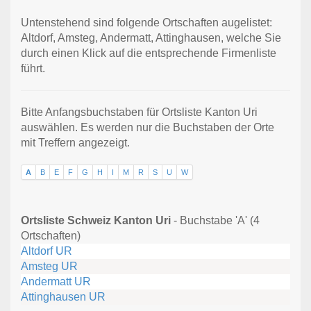
Untenstehend sind folgende Ortschaften augelistet:
Altdorf, Amsteg, Andermatt, Attinghausen, welche Sie
durch einen Klick auf die entsprechende Firmenliste
führt.
Bitte Anfangsbuchstaben für Ortsliste Kanton Uri
auswählen. Es werden nur die Buchstaben der Orte
mit Treffern angezeigt.
A
B
E
F
G
H
I
M
R
S
U
W
Ortsliste Schweiz Kanton Uri
- Buchstabe 'A' (4
Ortschaften)
Altdorf UR
Amsteg UR
Andermatt UR
Attinghausen UR