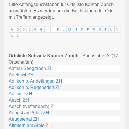
Bitte Anfangsbuchstaben für Ortsliste Kanton Zürich
auswählen. Es werden nur die Buchstaben der Orte
mit Treffern angezeigt.
A
B
D
E
F
G
H
I
K
L
M
N
O
P
R
S
T
U
V
W
Z
Ortsliste Schweiz Kanton Zürich
- Buchstabe 'A' (17
Ortschaften)
Aathal-Seegräben ZH
Adetswil ZH
Adlikon b. Andelfingen ZH
Adlikon b. Regensdorf ZH
Adliswil ZH
Aesch ZH
Aesch (Neftenbach) ZH
Aeugst am Albis ZH
Aeugstertal ZH
Affoltern am Albis ZH