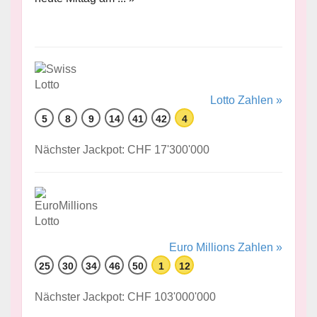
Lotto Zahlen »
5
8
9
14
41
42
4
Nächster Jackpot: CHF 17'300'000
Euro Millions Zahlen »
25
30
34
46
50
1
12
Nächster Jackpot: CHF 103'000'000