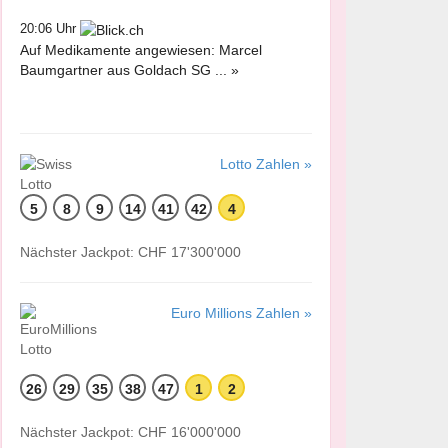
20:06 Uhr
Auf Medikamente angewiesen: Marcel
Baumgartner aus Goldach SG ... »
Lotto Zahlen »
5
8
9
14
41
42
4
Nächster Jackpot: CHF 17'300'000
Euro Millions Zahlen »
26
29
35
38
47
1
2
Nächster Jackpot: CHF 16'000'000