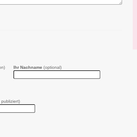
on)
Ihr Nachname
(optional)
 publiziert)