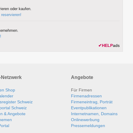
ieren oder kaufen.
 reservieren!
ternehmen.
!
✔
HELP
ads
Netzwerk
Angebote
en Shop
Für Firmen
alender
Firmenadressen
sregister Schweiz
Firmeneintrag, Porträt
portal Schweiz
Eventpublikationen
en & Angebote
Internetnamen, Domains
themen
Onlinewerbung
ortal
Pressemeldungen