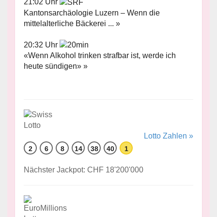
21:02 Uhr
Kantonsarchäologie Luzern – Wenn die
mittelalterliche Bäckerei ... »
20:32 Uhr
«Wenn Alkohol trinken strafbar ist, werde ich
heute sündigen» »
Lotto Zahlen »
2
6
8
14
38
40
1
Nächster Jackpot: CHF 18'200'000