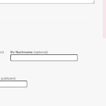
on)
Ihr Nachname
(optional)
 publiziert)