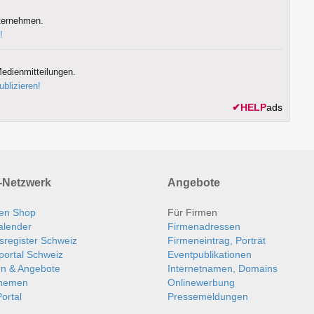
ternehmen.
!
edienmitteilungen.
ublizieren!
✔
HELP
ads
Netzwerk
Angebote
en Shop
Für Firmen
alender
Firmenadressen
sregister Schweiz
Firmeneintrag, Porträt
portal Schweiz
Eventpublikationen
en & Angebote
Internetnamen, Domains
themen
Onlinewerbung
ortal
Pressemeldungen