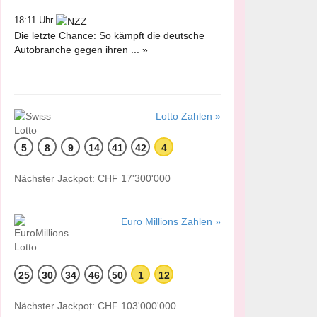
18:11 Uhr
Die letzte Chance: So kämpft die deutsche
Autobranche gegen ihren ... »
Lotto Zahlen »
5
8
9
14
41
42
4
Nächster Jackpot: CHF 17'300'000
Euro Millions Zahlen »
25
30
34
46
50
1
12
Nächster Jackpot: CHF 103'000'000