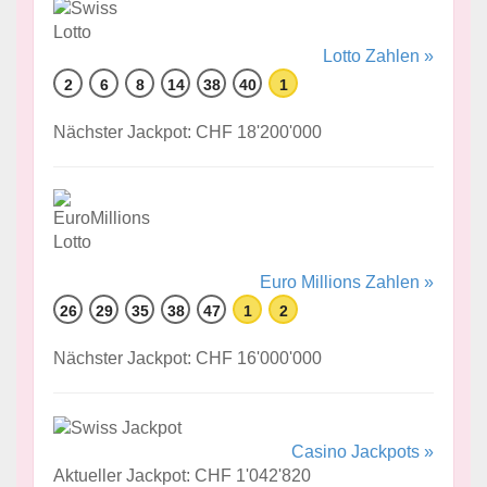
Lotto Zahlen »
2
6
8
14
38
40
1
Nächster Jackpot: CHF 18'200'000
Euro Millions Zahlen »
26
29
35
38
47
1
2
Nächster Jackpot: CHF 16'000'000
Casino Jackpots »
Aktueller Jackpot: CHF 1'042'820