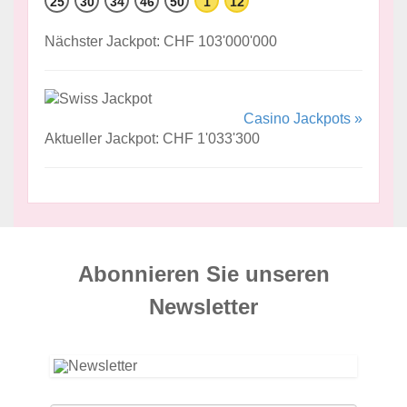
25
30
34
46
50
1
12
Nächster Jackpot: CHF 103'000'000
Casino Jackpots »
Aktueller Jackpot: CHF 1'033'300
Abonnieren Sie unseren
News­letter