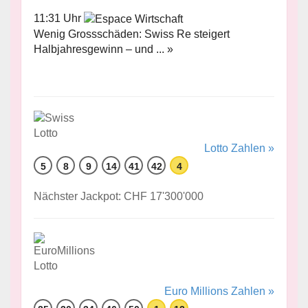
11:31 Uhr
Wenig Grossschäden: Swiss Re steigert
Halbjahresgewinn – und ... »
Lotto Zahlen »
5
8
9
14
41
42
4
Nächster Jackpot: CHF 17'300'000
Euro Millions Zahlen »