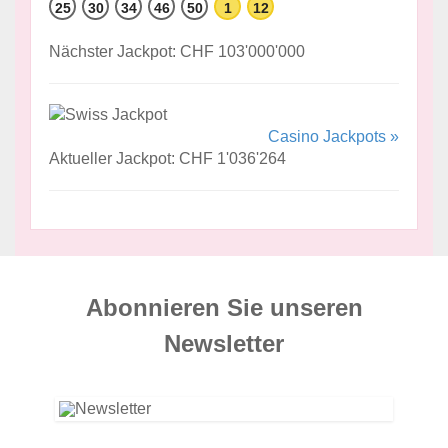
25
30
34
46
50
1
12
Nächster Jackpot: CHF 103'000'000
Casino Jackpots »
Aktueller Jackpot: CHF 1'036'264
Abonnieren Sie unseren
News­letter