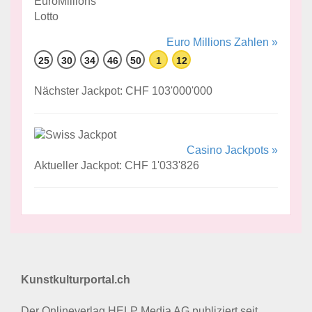
Euro Millions Zahlen »
25
30
34
46
50
1
12
Nächster Jackpot: CHF 103'000'000
Casino Jackpots »
Aktueller Jackpot: CHF 1'033'826
Kunstkulturportal.ch
Der Onlineverlag HELP Media AG publiziert seit