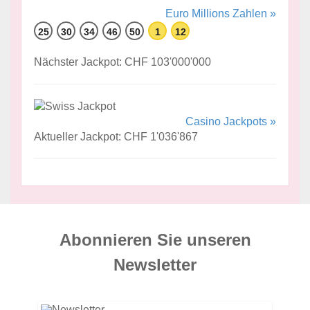
Euro Millions Zahlen »
25
30
34
46
50
1
12
Nächster Jackpot: CHF 103'000'000
Casino Jackpots »
Aktueller Jackpot: CHF 1'036'867
Abonnieren Sie unseren
News­letter