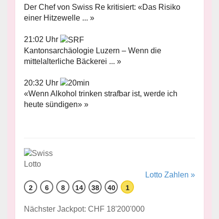
Der Chef von Swiss Re kritisiert: «Das Risiko
einer Hitzewelle ... »
21:02 Uhr
Kantonsarchäologie Luzern – Wenn die
mittelalterliche Bäckerei ... »
20:32 Uhr
«Wenn Alkohol trinken strafbar ist, werde ich
heute sündigen» »
Lotto Zahlen »
2
6
8
14
38
40
1
Nächster Jackpot: CHF 18'200'000