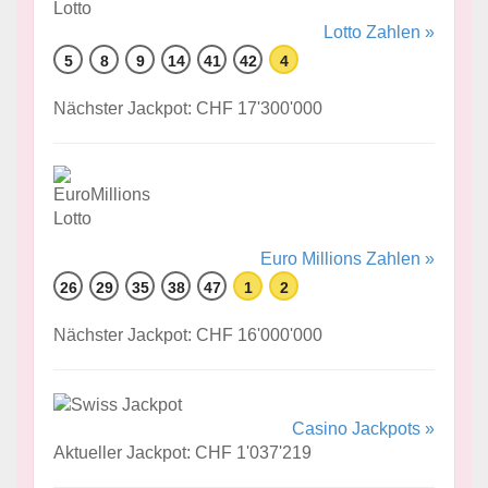
Lotto Zahlen »
5
8
9
14
41
42
4
Nächster Jackpot: CHF 17'300'000
Euro Millions Zahlen »
26
29
35
38
47
1
2
Nächster Jackpot: CHF 16'000'000
Casino Jackpots »
Aktueller Jackpot: CHF 1'037'219