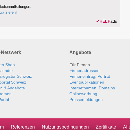
edienmitteilungen.
ublizieren!
✔
HELP
ads
Netzwerk
Angebote
en Shop
Für Firmen
alender
Firmenadressen
sregister Schweiz
Firmeneintrag, Porträt
portal Schweiz
Eventpublikationen
en & Angebote
Internetnamen, Domains
themen
Onlinewerbung
ortal
Pressemeldungen
um
Referenzen
Nutzungsbedingungen
Zertifikate
Al