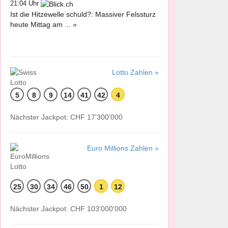
21:04 Uhr
Ist die Hitzewelle schuld?: Massiver Felssturz
heute Mittag am ... »
Lotto Zahlen »
5
8
9
14
41
42
4
Nächster Jackpot: CHF 17'300'000
Euro Millions Zahlen »
25
30
34
46
50
1
12
Nächster Jackpot: CHF 103'000'000