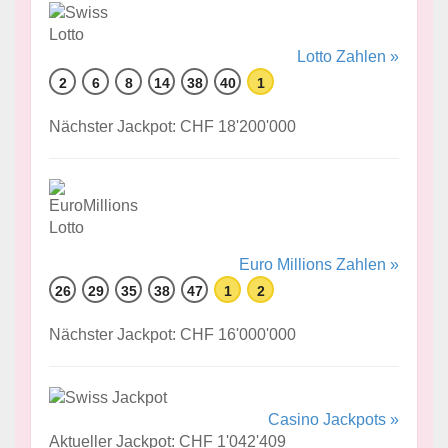
Lotto Zahlen »
2
6
8
14
38
40
1
Nächster Jackpot: CHF 18'200'000
Euro Millions Zahlen »
26
29
35
38
47
1
2
Nächster Jackpot: CHF 16'000'000
Casino Jackpots »
Aktueller Jackpot: CHF 1'042'409