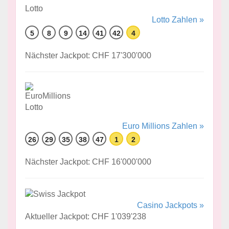
Lotto Zahlen »
5
8
9
14
41
42
4
Nächster Jackpot: CHF 17'300'000
Euro Millions Zahlen »
26
29
35
38
47
1
2
Nächster Jackpot: CHF 16'000'000
Casino Jackpots »
Aktueller Jackpot: CHF 1'039'238