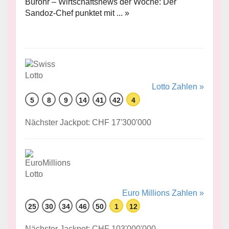
Bürohr – Wirtschaftsnews der Woche: Der
Sandoz-Chef punktet mit ... »
Lotto Zahlen »
5
8
9
14
41
42
4
Nächster Jackpot: CHF 17'300'000
Euro Millions Zahlen »
25
30
34
46
50
1
12
Nächster Jackpot: CHF 103'000'000