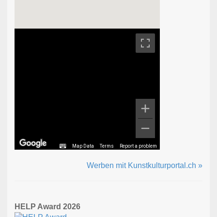
Map Data
Terms
Report a problem
Werben mit Kunstkulturportal.ch »
HELP Award 2026