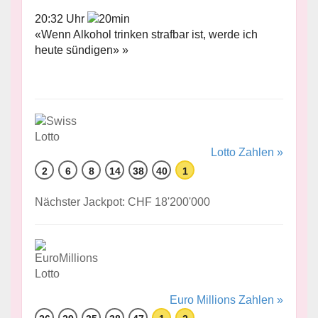
20:32 Uhr
«Wenn Alkohol trinken strafbar ist, werde ich
heute sündigen» »
Lotto Zahlen »
2
6
8
14
38
40
1
Nächster Jackpot: CHF 18'200'000
Euro Millions Zahlen »