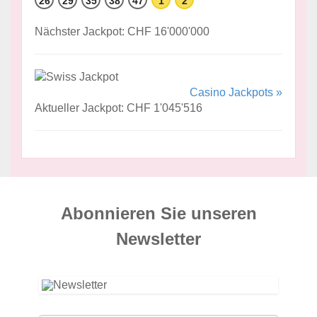
26
29
35
38
47
1
2
Nächster Jackpot: CHF 16'000'000
Casino Jackpots »
Aktueller Jackpot: CHF 1'045'516
Abonnieren Sie unseren
News­letter