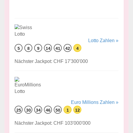
Lotto Zahlen »
5
8
9
14
41
42
4
Nächster Jackpot: CHF 17'300'000
Euro Millions Zahlen »
25
30
34
46
50
1
12
Nächster Jackpot: CHF 103'000'000