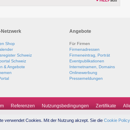
Netzwerk
Angebote
en Shop
Für Firmen
alender
Firmenadressen
sregister Schweiz
Firmeneintrag, Porträt
portal Schweiz
Eventpublikationen
en & Angebote
Internetnamen, Domains
themen
Onlinewerbung
ortal
Pressemeldungen
um
Referenzen
Nutzungsbedingungen
Zertifikate
Al
te verwendet Cookies. Mit der Nutzung akzept. Sie die
Cookie Policy