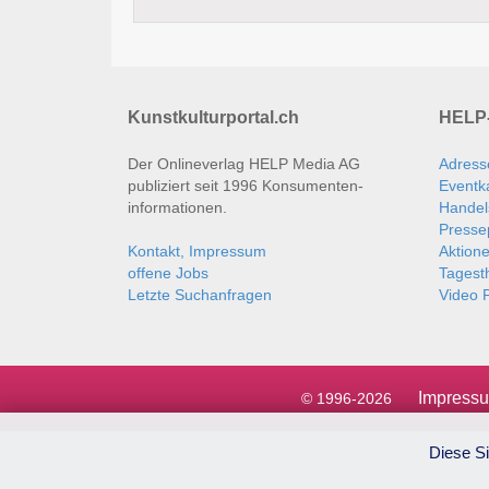
Kunstkulturportal.ch
HELP-
Der Onlineverlag HELP Media AG
Adress
publiziert seit 1996 Konsumenten­
Eventk
informationen.
Handel
Presse
Kontakt, Impressum
Aktion
offene Jobs
Tages
Letzte Suchanfragen
Video P
Impress
© 1996-2026
Diese Si