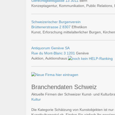
Gerechtigkeitsgasse 13
3011
Bern
Konzeptagentur, Kommunikation, Public Relations,
Schweizerischer Burgenverein
Brüttenerstrasse 2
8307
Effretikon
Kunst, Erforschung mittelalterlicher Burgen, Kirch
Antiquorum Genève SA
Rue du Mont-Blanc 3
1201
Genève
Auktion, Auktionshaus
Branchendaten Schweiz
Aktuelle Firmen der Schweizer Kunst- und Kulturbra
Kultur
Die Kategorie Schätzung von Kunstobjekten ist nur
Kunstkulturportal.ch. Finden Sie einfach Ihr gewün