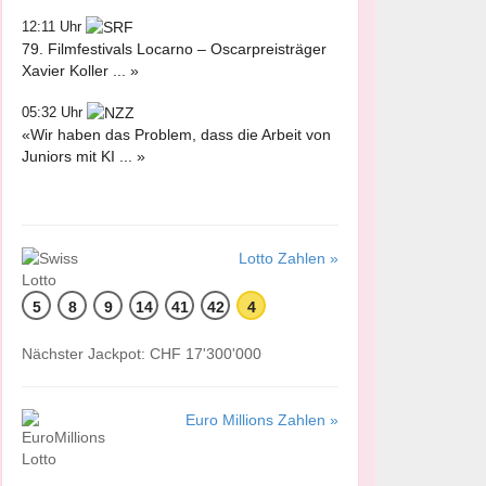
12:11 Uhr
79. Filmfestivals Locarno – Oscarpreisträger
Xavier Koller ... »
05:32 Uhr
«Wir haben das Problem, dass die Arbeit von
Juniors mit KI ... »
Lotto Zahlen »
5
8
9
14
41
42
4
Nächster Jackpot: CHF 17'300'000
Euro Millions Zahlen »