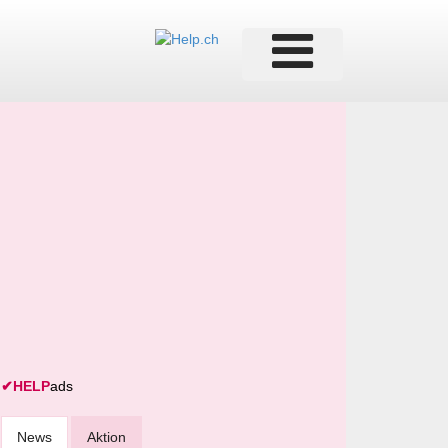
✔
HELP
ads
News
Aktion