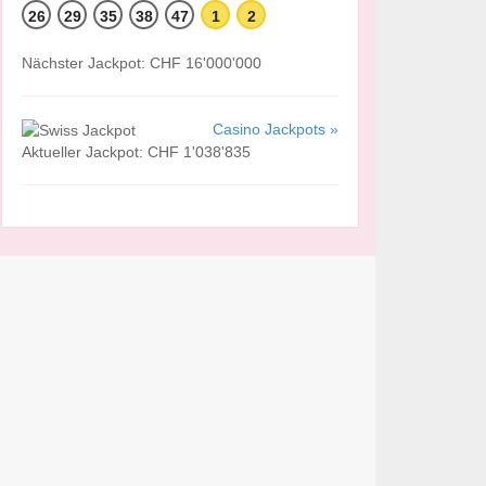
26
29
35
38
47
1
2
Nächster Jackpot: CHF 16'000'000
Casino Jackpots »
Aktueller Jackpot: CHF 1'038'835