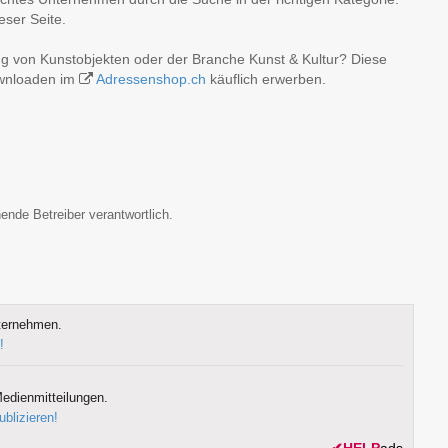
eser Seite.
ng von Kunstobjekten oder der Branche Kunst & Kultur? Diese
ownloaden im
Adressenshop.ch
käuflich erwerben.
ende Betreiber verantwortlich.
ternehmen.
!
edienmitteilungen.
ublizieren!
✔
HELP
ads