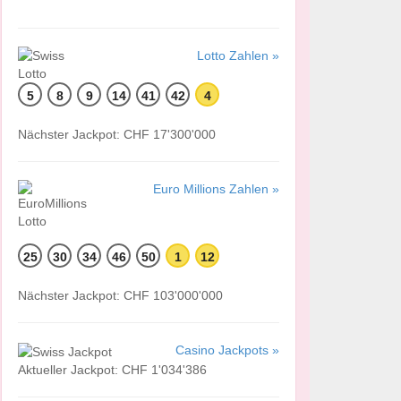
Lotto Zahlen »
5
8
9
14
41
42
4
Nächster Jackpot: CHF 17'300'000
Euro Millions Zahlen »
25
30
34
46
50
1
12
Nächster Jackpot: CHF 103'000'000
Casino Jackpots »
Aktueller Jackpot: CHF 1'034'386