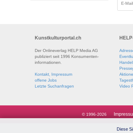
Kunstkulturportal.ch
HELP-
Der Onlineverlag HELP Media AG
Adress
publiziert seit 1996 Konsumenten­
Eventk
informationen.
Handel
Presse
Kontakt, Impressum
Aktion
offene Jobs
Tages
Letzte Suchanfragen
Video P
Impress
© 1996-2026
Diese Si