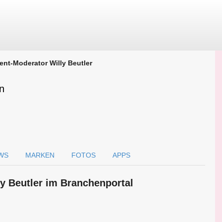
ent-Moderator Willy Beutler
n
WS
MARKEN
FOTOS
APPS
ly Beutler im Branchen­portal