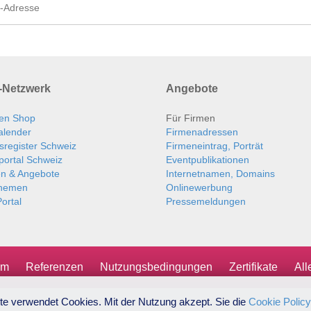
Netzwerk
Angebote
en Shop
Für Firmen
alender
Firmenadressen
sregister Schweiz
Firmeneintrag, Porträt
portal Schweiz
Eventpublikationen
en & Angebote
Internetnamen, Domains
themen
Onlinewerbung
ortal
Pressemeldungen
um
Referenzen
Nutzungsbedingungen
Zertifikate
Al
te verwendet Cookies. Mit der Nutzung akzept. Sie die
Cookie Policy