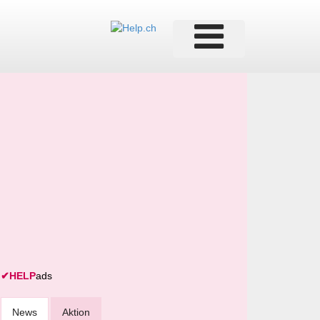
✔
HELP
ads
News
Aktion