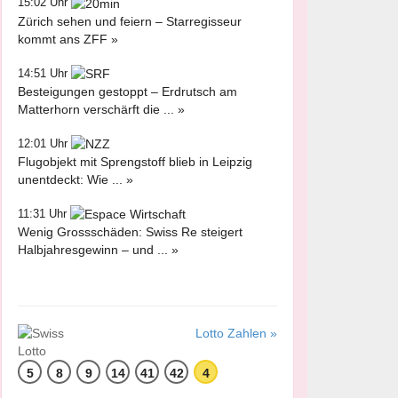
15:02 Uhr
Zürich sehen und feiern – Starregisseur
kommt ans ZFF »
14:51 Uhr
Besteigungen gestoppt – Erdrutsch am
Matterhorn verschärft die ... »
12:01 Uhr
Flugobjekt mit Sprengstoff blieb in Leipzig
unentdeckt: Wie ... »
11:31 Uhr
Wenig Grossschäden: Swiss Re steigert
Halbjahresgewinn – und ... »
Lotto Zahlen »
5
8
9
14
41
42
4