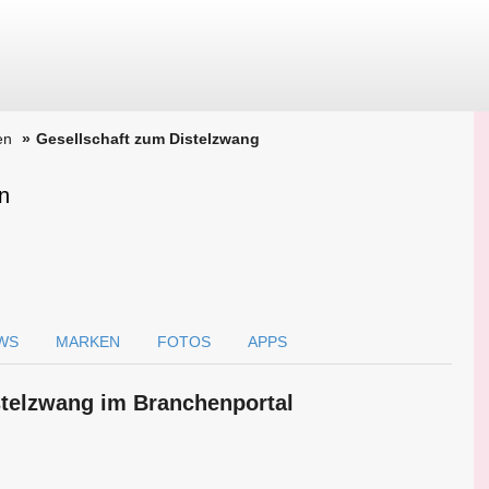
en
Gesellschaft zum Distelzwang
n
WS
MARKEN
FOTOS
APPS
stelzwang im Branchen­portal