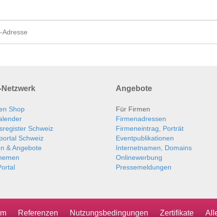
Netzwerk
Angebote
en Shop
Für Firmen
alender
Firmenadressen
sregister Schweiz
Firmeneintrag, Porträt
portal Schweiz
Eventpublikationen
en & Angebote
Internetnamen, Domains
themen
Onlinewerbung
ortal
Pressemeldungen
um
Referenzen
Nutzungsbedingungen
Zertifikate
Al