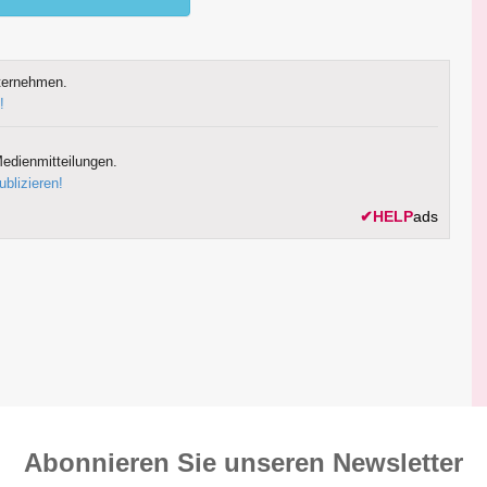
ternehmen.
!
edienmitteilungen.
ublizieren!
✔
HELP
ads
Abonnieren Sie unseren News­letter