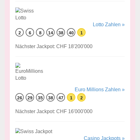
Lotto Zahlen »
2
6
8
14
38
40
1
Nächster Jackpot: CHF 18'200'000
Euro Millions Zahlen »
26
29
35
38
47
1
2
Nächster Jackpot: CHF 16'000'000
Casino Jackpots »