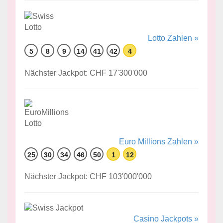
Lotto Zahlen »
5
8
9
14
41
42
4
Nächster Jackpot: CHF 17'300'000
Euro Millions Zahlen »
25
30
34
46
50
1
12
Nächster Jackpot: CHF 103'000'000
Casino Jackpots »