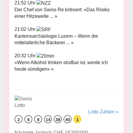
21:52 Uhr
Der Chef von Swiss Re kritisiert: «Das Risiko
einer Hitzewelle ... »
21:02 Uhr
Kantonsarchäologie Luzern – Wenn die
mittelalterliche Bäckerei ... »
20:32 Uhr
«Wenn Alkohol trinken strafbar ist, werde ich
heute sündigen» »
Lotto Zahlen »
2
6
8
14
38
40
1
Nächster Jackpot: CHF 18'200'000