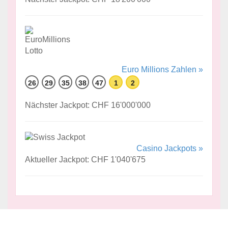
Euro Millions Zahlen »
26
29
35
38
47
1
2
Nächster Jackpot: CHF 16'000'000
Casino Jackpots »
Aktueller Jackpot: CHF 1'040'675