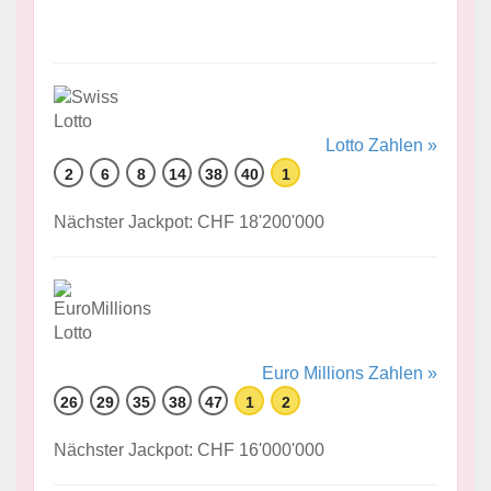
Lotto Zahlen »
2
6
8
14
38
40
1
Nächster Jackpot: CHF 18'200'000
Euro Millions Zahlen »
26
29
35
38
47
1
2
Nächster Jackpot: CHF 16'000'000