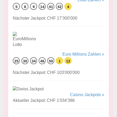
5
8
9
14
41
42
4
Nächster Jackpot: CHF 17'300'000
Euro Millions Zahlen »
25
30
34
46
50
1
12
Nächster Jackpot: CHF 103'000'000
Casino Jackpots »
Aktueller Jackpot: CHF 1'034'386