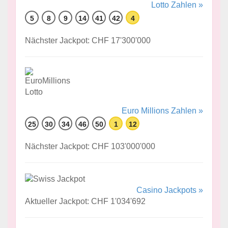
Lotto Zahlen »
5
8
9
14
41
42
4
Nächster Jackpot: CHF 17'300'000
Euro Millions Zahlen »
25
30
34
46
50
1
12
Nächster Jackpot: CHF 103'000'000
Casino Jackpots »
Aktueller Jackpot: CHF 1'034'692