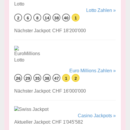
Lotto Zahlen »
2
6
8
14
38
40
1
Nächster Jackpot: CHF 18'200'000
Euro Millions Zahlen »
26
29
35
38
47
1
2
Nächster Jackpot: CHF 16'000'000
Casino Jackpots »
Aktueller Jackpot: CHF 1'045'582