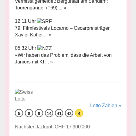
Vermisst gemeldet: Bergunfall am Sandfirn:
Tourengänger (†69) ... »
12:11 Uhr
79. Filmfestivals Locarno – Oscarpreisträger
Xavier Koller ... »
05:32 Uhr
«Wir haben das Problem, dass die Arbeit von
Juniors mit KI ... »
Lotto Zahlen »
5
8
9
14
41
42
4
Nächster Jackpot: CHF 17'300'000