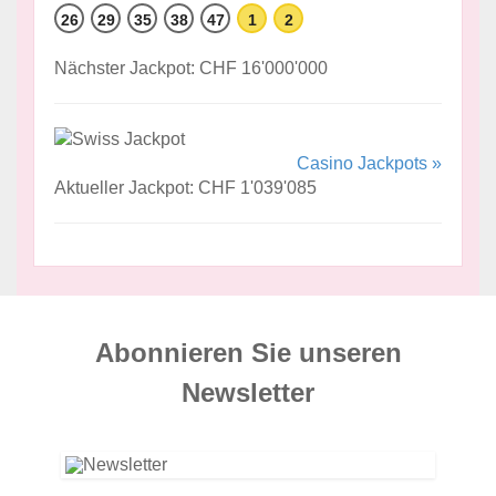
26
29
35
38
47
1
2
Nächster Jackpot: CHF 16'000'000
Casino Jackpots »
Aktueller Jackpot: CHF 1'039'085
Abonnieren Sie unseren
News­letter