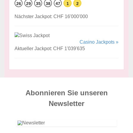
26
29
35
38
47
1
2
Nächster Jackpot: CHF 16'000'000
Casino Jackpots »
Aktueller Jackpot: CHF 1'039'635
Abonnieren Sie unseren
News­letter