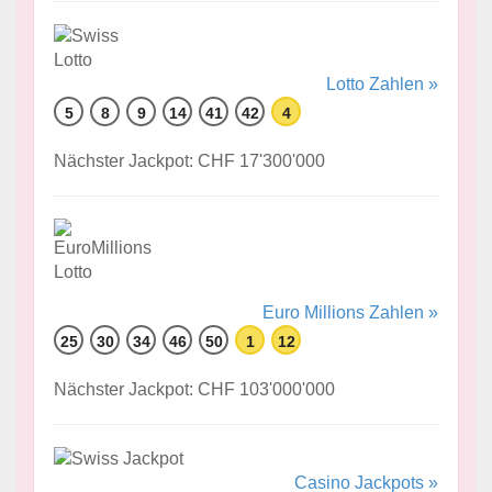
Lotto Zahlen »
5
8
9
14
41
42
4
Nächster Jackpot: CHF 17'300'000
Euro Millions Zahlen »
25
30
34
46
50
1
12
Nächster Jackpot: CHF 103'000'000
Casino Jackpots »