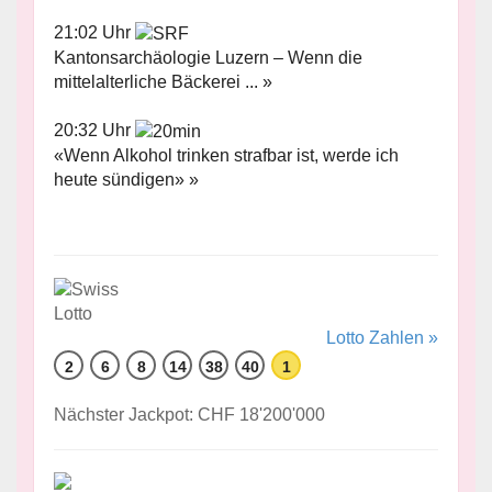
21:02 Uhr
Kantonsarchäologie Luzern – Wenn die
mittelalterliche Bäckerei ... »
20:32 Uhr
«Wenn Alkohol trinken strafbar ist, werde ich
heute sündigen» »
Lotto Zahlen »
2
6
8
14
38
40
1
Nächster Jackpot: CHF 18'200'000