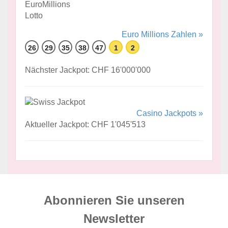
Euro Millions Zahlen »
26
29
35
38
47
1
2
Nächster Jackpot: CHF 16'000'000
Casino Jackpots »
Aktueller Jackpot: CHF 1'045'513
Abonnieren Sie unseren
News­letter