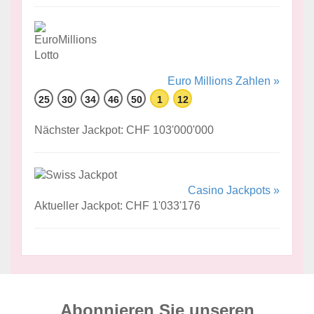
Euro Millions Zahlen »
25
30
34
46
50
1
12
Nächster Jackpot: CHF 103'000'000
Casino Jackpots »
Aktueller Jackpot: CHF 1'033'176
Abonnieren Sie unseren