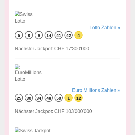
Lotto Zahlen »
5
8
9
14
41
42
4
Nächster Jackpot: CHF 17'300'000
Euro Millions Zahlen »
25
30
34
46
50
1
12
Nächster Jackpot: CHF 103'000'000