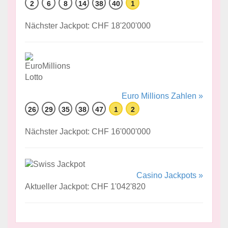
2
6
8
14
38
40
1
Nächster Jackpot: CHF 18'200'000
Euro Millions Zahlen »
26
29
35
38
47
1
2
Nächster Jackpot: CHF 16'000'000
Casino Jackpots »
Aktueller Jackpot: CHF 1'042'820