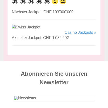
25
30
34
46
50
1
12
Nächster Jackpot: CHF 103'000'000
Casino Jackpots »
Aktueller Jackpot: CHF 1'034'692
Abonnieren Sie unseren
News­letter