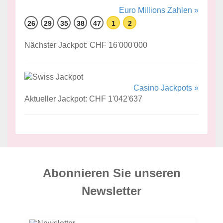
Euro Millions Zahlen »
26
29
35
38
47
1
2
Nächster Jackpot: CHF 16'000'000
Casino Jackpots »
Aktueller Jackpot: CHF 1'042'637
Abonnieren Sie unseren
News­letter