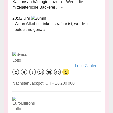
Kantonsarchäologie Luzern – Wenn die
mittelalterliche Bäckerei ... »
20:32 Uhr
«Wenn Alkohol trinken strafbar ist, werde ich
heute sündigen» »
Lotto Zahlen »
2
6
8
14
38
40
1
Nächster Jackpot: CHF 18'200'000