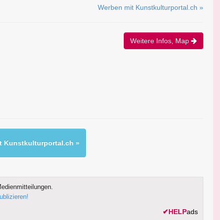
Werben mit Kunstkulturportal.ch »
Weitere Infos, Map
 Kunstkulturportal.ch »
edienmitteilungen.
ublizieren!
✔
HELP
ads