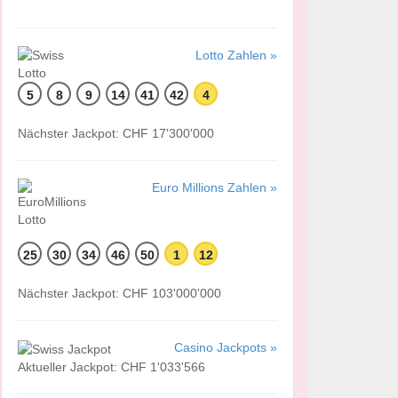
Lotto Zahlen »
5
8
9
14
41
42
4
Nächster Jackpot: CHF 17'300'000
Euro Millions Zahlen »
25
30
34
46
50
1
12
Nächster Jackpot: CHF 103'000'000
Casino Jackpots »
Aktueller Jackpot: CHF 1'033'566