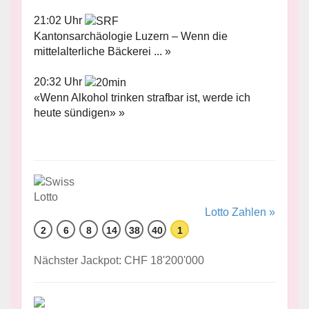
21:02 Uhr
Kantonsarchäologie Luzern – Wenn die
mittelalterliche Bäckerei ... »
20:32 Uhr
«Wenn Alkohol trinken strafbar ist, werde ich
heute sündigen» »
Lotto Zahlen »
2
6
8
14
38
40
1
Nächster Jackpot: CHF 18'200'000