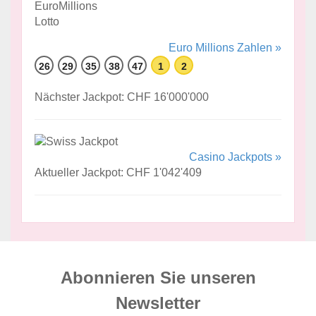
Euro Millions Zahlen »
26
29
35
38
47
1
2
Nächster Jackpot: CHF 16'000'000
Casino Jackpots »
Aktueller Jackpot: CHF 1'042'409
Abonnieren Sie unseren
News­letter