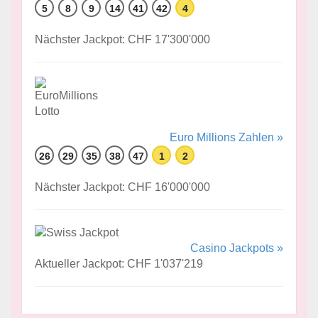
5
8
9
14
41
42
4
Nächster Jackpot: CHF 17'300'000
Euro Millions Zahlen »
26
29
35
38
47
1
2
Nächster Jackpot: CHF 16'000'000
Casino Jackpots »
Aktueller Jackpot: CHF 1'037'219