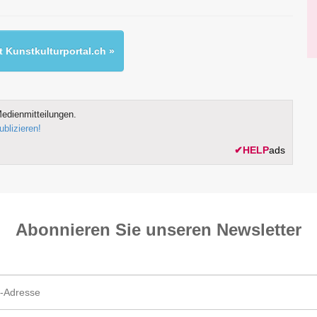
 Kunstkulturportal.ch »
edienmitteilungen.
ublizieren!
✔
HELP
ads
Abonnieren Sie unseren News­letter