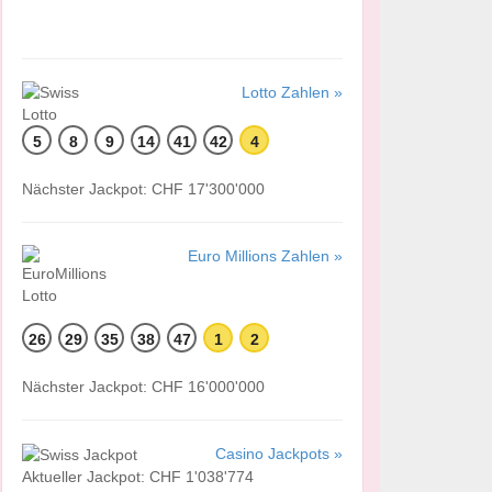
Lotto Zahlen »
5
8
9
14
41
42
4
Nächster Jackpot: CHF 17'300'000
Euro Millions Zahlen »
26
29
35
38
47
1
2
Nächster Jackpot: CHF 16'000'000
Casino Jackpots »
Aktueller Jackpot: CHF 1'038'774