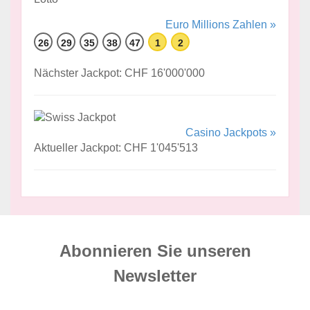
Euro Millions Zahlen »
26
29
35
38
47
1
2
Nächster Jackpot: CHF 16'000'000
Casino Jackpots »
Aktueller Jackpot: CHF 1'045'513
Abonnieren Sie unseren
News­letter