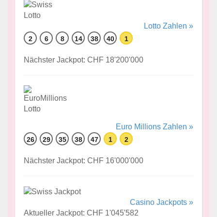
Lotto Zahlen »
2
6
8
14
38
40
1
Nächster Jackpot: CHF 18'200'000
Euro Millions Zahlen »
26
29
35
38
47
1
2
Nächster Jackpot: CHF 16'000'000
Casino Jackpots »
Aktueller Jackpot: CHF 1'045'582