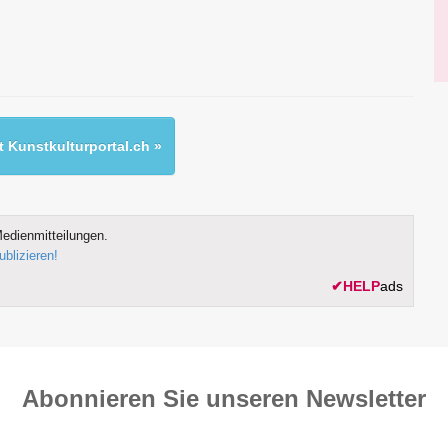
 Kunstkulturportal.ch »
edienmitteilungen.
ublizieren!
✔
HELP
ads
Abonnieren Sie unseren News­letter