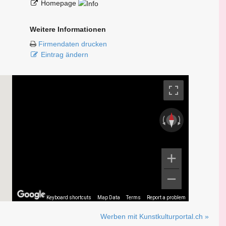
Homepage
Weitere Informationen
Firmendaten drucken
Eintrag ändern
Keyboard shortcuts
Map Data
Terms
Report a problem
Werben mit Kunstkulturportal.ch »