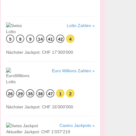
Lotto Zahlen »
5
8
9
14
41
42
4
Nächster Jackpot: CHF 17'300'000
Euro Millions Zahlen »
26
29
35
38
47
1
2
Nächster Jackpot: CHF 16'000'000
Casino Jackpots »
Aktueller Jackpot: CHF 1'037'219