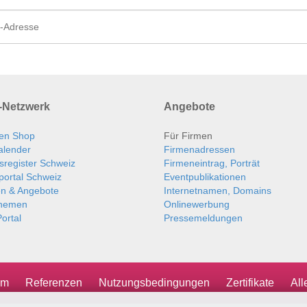
Netzwerk
Angebote
en Shop
Für Firmen
alender
Firmenadressen
sregister Schweiz
Firmeneintrag, Porträt
portal Schweiz
Eventpublikationen
en & Angebote
Internetnamen, Domains
themen
Onlinewerbung
ortal
Pressemeldungen
um
Referenzen
Nutzungsbedingungen
Zertifikate
Al